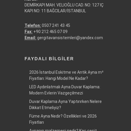
DEMİRKAPI MAH. VELIOĞLU CAD. NO: 127 IÇ
KAPI NO: 11 BAĞCILAR/İSTANBUL
Telefon:
0507 241 43 45
Fax:
+90 212 465 07 09
Email:
gergitavansistemleri@yandex.com
FAYDALI BILGILER
2026 İstanbul Eskitme ve Antik Ayna m²
Fiyatları: Hangi Model Ne Kadar?
LED Aydınlatmalı Ayna Duvar Kaplama:
Modern Evlerin Vazgeçilmezi
Duvar Kaplama Ayna Yaptırırken Nelere
Dikkat Etmeliyiz?
Füme Ayna Nedir? Özellikleri ve 2026
Fiyatları
Aynanın malzemesi nedir? Kaç çeşit